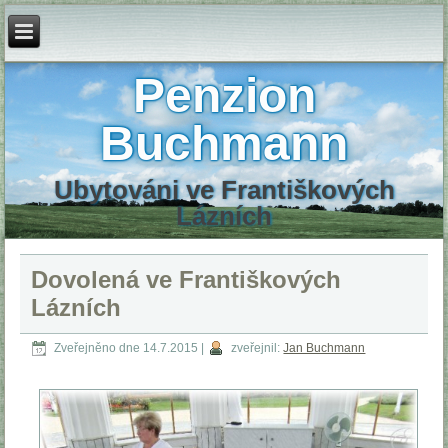
Penzion
Buchmann
Ubytováni ve Františkových
Lázních
Dovolená ve Františkových
Lázních
Zveřejněno dne
14.7.2015
|
zveřejnil:
Jan Buchmann